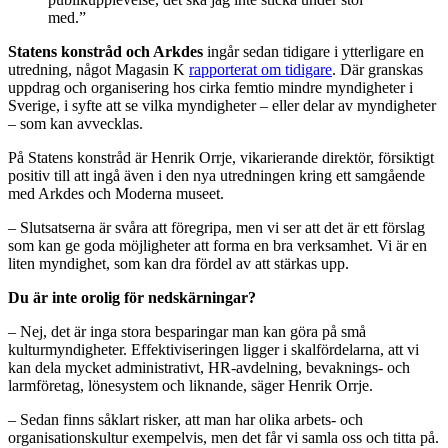
med.”
Statens konstråd och Arkdes
ingår sedan tidigare i ytterligare en
utredning, något Magasin K
rapporterat om tidigare
. Där granskas
uppdrag och organisering hos cirka femtio mindre myndigheter i
Sverige, i syfte att se vilka myndigheter – eller delar av myndigheter
– som kan avvecklas.
På Statens konstråd är Henrik Orrje, vikarierande direktör, försiktigt
positiv till att ingå även i den nya utredningen kring ett samgående
med Arkdes och Moderna museet.
– Slutsatserna är svåra att föregripa, men vi ser att det är ett förslag
som kan ge goda möjligheter att forma en bra verksamhet. Vi är en
liten myndighet, som kan dra fördel av att stärkas upp.
Du är inte orolig för nedskärningar?
– Nej, det är inga stora besparingar man kan göra på små
kulturmyndigheter. Effektiviseringen ligger i skalfördelarna, att vi
kan dela mycket administrativt, HR-avdelning, bevaknings- och
larmföretag, lönesystem och liknande, säger Henrik Orrje.
– Sedan finns såklart risker, att man har olika arbets- och
organisationskultur exempelvis, men det får vi samla oss och titta på.