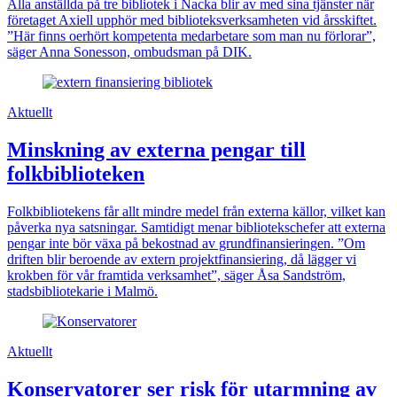
Alla anställda på tre bibliotek i Nacka blir av med sina tjänster när
företaget Axiell upphör med biblioteksverksamheten vid årsskiftet.
”Här finns oerhört kompetenta medarbetare som man nu förlorar”,
säger Anna Sonesson, ombudsman på DIK.
Aktuellt
Minskning av externa pengar till
folkbiblioteken
Folkbibliotekens får allt mindre medel från externa källor, vilket kan
påverka nya satsningar. Samtidigt menar bibliotekschefer att externa
pengar inte bör växa på bekostnad av grundfinansieringen. ”Om
driften blir beroende av extern projektfinansiering, då lägger vi
krokben för vår framtida verksamhet”, säger Åsa Sandström,
stadsbibliotekarie i Malmö.
Aktuellt
Konservatorer ser risk för utarmning av