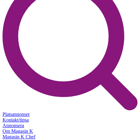
Platsannonser
Kontakt/tipsa
Annonsera
Om Magasin K
Magasin K Chef