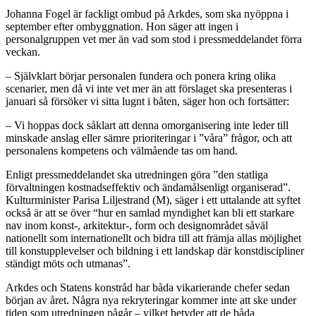
Johanna Fogel är fackligt ombud på Arkdes, som ska nyöppna i
september efter ombyggnation. Hon säger att ingen i
personalgruppen vet mer än vad som stod i pressmeddelandet förra
veckan.
– Självklart börjar personalen fundera och ponera kring olika
scenarier, men då vi inte vet mer än att förslaget ska presenteras i
januari så försöker vi sitta lugnt i båten, säger hon och fortsätter:
– Vi hoppas dock såklart att denna omorganisering inte leder till
minskade anslag eller sämre prioriteringar i ”våra” frågor, och att
personalens kompetens och välmående tas om hand.
Enligt pressmeddelandet ska utredningen göra ”den statliga
förvaltningen kostnadseffektiv och ändamålsenligt organiserad”.
Kulturminister Parisa Liljestrand (M), säger i ett uttalande att syftet
också är att se över “hur en samlad myndighet kan bli ett starkare
nav inom konst-, arkitektur-, form och designområdet såväl
nationellt som internationellt och bidra till att främja allas möjlighet
till konstupplevelser och bildning i ett landskap där konstdiscipliner
ständigt möts och utmanas”.
Arkdes och Statens konstråd har båda vikarierande chefer sedan
början av året. Några nya rekryteringar kommer inte att ske under
tiden som utredningen pågår – vilket betyder att de båda