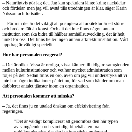
– Naturligtvis gör jag det. Jag kan spekulera länge kring nackdelar
och fördelar, men jag vill avstå tills utredningen är klar, säger Karin
Nilsson och fortsätter:
– För min del är det viktigt att poängtera att arkitektur är ett större
och bredare fält än konst. Och att det inte finns någon annan
institution som ska bidra till hållbar samhällsutveckling, det är helt
unikt för oss. Det finns heller ingen annan arkitekturinstitution. Vårt
uppdrag är väldigt speciellt.
Hur har personalen reagerat?
– Det är olika. Vissa är oroliga, vissa känner till tidigare samgåenden
mellan kulturinstitutioner och vet hur mycket administration som
följer på det. Sedan finns en oro, även om jag vill understryka att vi
inte har några indikationer på det nu, för vad som händer om man
dubblerar antalet tjänster inom en organisation.
Att personalen kommer att minska?
– Ja, det finns ju en uttalad önskan om effektivisering från
regeringen.
”Det är väldigt komplicerat att genomföra den här typen
av samgåenden och samtidigt bibehålla en bra
publikupplevelse, det ska jag inte sticka under stol