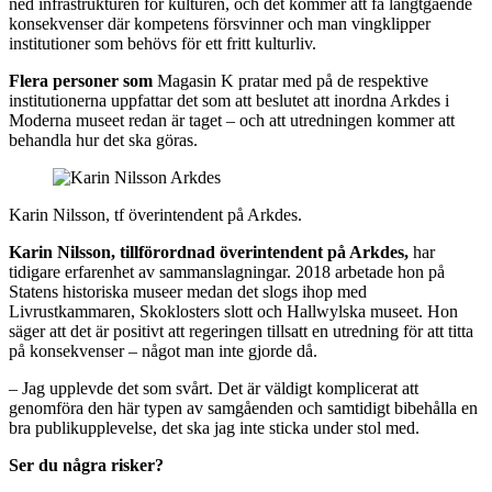
ned infrastrukturen för kulturen, och det kommer att få långtgående
konsekvenser där kompetens försvinner och man vingklipper
institutioner som behövs för ett fritt kulturliv.
Flera personer som
Magasin K pratar med på de respektive
institutionerna uppfattar det som att beslutet att inordna Arkdes i
Moderna museet redan är taget – och att utredningen kommer att
behandla hur det ska göras.
Karin Nilsson, tf överintendent på Arkdes.
Karin Nilsson, tillförordnad överintendent på Arkdes,
har
tidigare erfarenhet av sammanslagningar. 2018 arbetade hon på
Statens historiska museer medan det slogs ihop med
Livrustkammaren, Skoklosters slott och Hallwylska museet. Hon
säger att det är positivt att regeringen tillsatt en utredning för att titta
på konsekvenser – något man inte gjorde då.
– Jag upplevde det som svårt. Det är väldigt komplicerat att
genomföra den här typen av samgåenden och samtidigt bibehålla en
bra publikupplevelse, det ska jag inte sticka under stol med.
Ser du några risker?