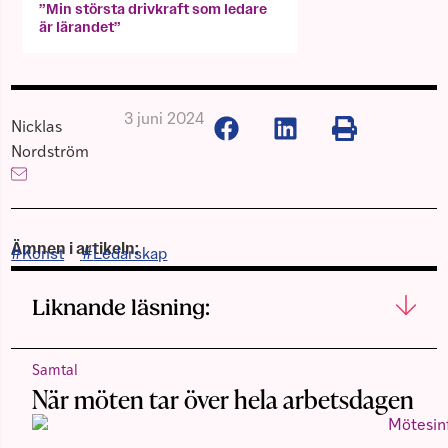
”Min största drivkraft som ledare
är lärandet”
3 juni 2024
Nicklas
Nordström
Ämnen i artikeln:
Konst
,
Ledarskap
Liknande läsning:
Samtal
När möten tar över hela arbetsdagen