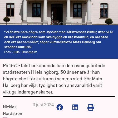
"Vi är inte bara några som sysslar med särintresset kultur, utan vi är
en del i ett maskineri som ska bygga en bra kommun, en bra stad
och ett bra samhälle", säger kulturdirektör Mats Hallberg om
stadens kulturliv.
Foto: Julia Lindemalm
På 1970-talet ockuperade han den rivningshotade
stadsteatern i Helsingborg. 50 år senare är han
högste chef för kulturen i samma stad. För Mats
Hallberg har vilja, tydlighet och ansvar alltid varit
viktiga ledaregenskaper.
3 juni 2024
Nicklas
Nordström