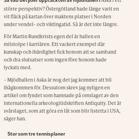
Så vad betyder upptäckten av mjödhallen i
större perspektiv? Östergötland hade länge varit en
vit fläck på kartan över maktens platser i Norden
under vendel- och viktingatid. Så är det inte längre.
För Martin Rundkvists egen del är hallen en
milstolpe i karriären. Ett vackert exempel där
kunskap och ihärdighet fick honom att se samband
och dra slutsatser som ingen före honom hade
lyckats med.
– Mjödhallen i Aska är nog det jag kommer att bli
ihågkommen för. Dessutom skrev jag nyligen en
artikel om fyndet som hamnade på omslaget av den
internationella arkeologitidskriften Antiquity. Det är
svårslaget, som att göra en låt som blir listetta i USA,
säger han.
Stor som tre tennisplaner