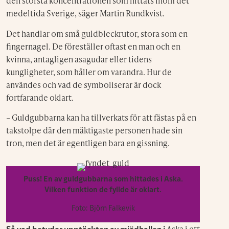
den största koncentrationen som hittats inom det
medeltida Sverige, säger Martin Rundkvist.
Det handlar om små guldbleckrutor, stora som en
fingernagel. De föreställer oftast en man och en
kvinna, antagligen asagudar eller tidens
kungligheter, som håller om varandra. Hur de
användes och vad de symboliserar är dock
fortfarande oklart.
– Guldgubbarna kan ha tillverkats för att fästas på en
takstolpe där den mäktigaste personen hade sin
tron, men det är egentligen bara en gissning.
Puss! En av guldgubbarna som hittades i Aska.
Vilken funktion de fyllde är oklart.
Foto: Björn Falkevik
Aska i ett