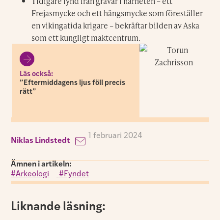
Tidigare fynd från gravar i närheten – ett
Frejasmycke och ett hängsmycke som föreställer
en vikingatida krigare – bekräftar bilden av Aska
som ett kungligt maktcentrum.
Läs också:
”Eftermiddagens ljus föll precis
rätt”
1 februari 2024
Niklas Lindstedt
Ämnen i artikeln:
Arkeologi
,
Fyndet
Liknande läsning: