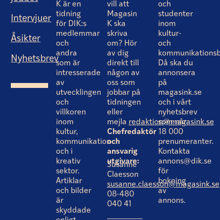
K är en
vill att
och
tidning
Magasin
studenter
Intervjuer
för DIK:s
K ska
inom
medlemmar
skriva
kultur-
Åsikter
och
om? Hör
och
andra
av dig
kommunikationsb
Nyhetsbrev
som är
direkt till
Då ska du
intresserade
någon av
annonsera
av
oss som
på
utvecklingen
jobbar på
magasink.se
och
tidningen
och i vårt
villkoren
eller
nyhetsbrev
inom
mejla
redaktion@magasink.se
som når
kultur,
Chefredaktör
18 000
kommunikation
och
prenumeranter.
och i
ansvarig
Kontakta
kreativ
utgivare:
annons@dik.se
Susanne
sektor.
för
Claesson
Artiklar
bokning
susanne.claesson@magasink.se
och bilder
av
08-480
är
annons.
040 41
skyddade