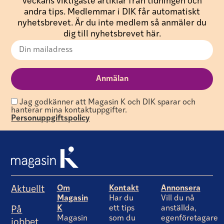
veckans viktigaste artiklar från tidningen och
andra tips. Medlemmar i DIK får automatiskt
nyhetsbrevet. Är du inte medlem så anmäler du
dig till nyhetsbrevet här.
Jag godkänner att Magasin K och DIK sparar och
hanterar mina kontaktuppgifter.
Personuppgiftspolicy
Om
Kontakt
Annonsera
Aktuellt
Magasin
Har du
Vill du nå
K
ett tips
anställda,
På
Magasin
som du
egenföretagare
jobbet