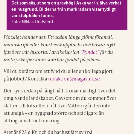
Det som såg ut som en gravhög i Aska var i själva verket
en husgrund. Bilderna från markradarn visar tydligt
var stolphålen fanns.
Foto: Niklas Lindstedt
Plötsligt händer det. Ett sedan länge glömt föremål,
manuskript eller konstverk upptäcks och kastar nytt
ljus över vår historia. I artikelserien ”
Fyndet
” får du
möta yrkespersoner som har fyndat på jobbet.
Vill du berätta om ett fynd du eller en kollega gjort
på jobbet? Kontakta
redaktion@magasink.se
Den syns redan på långt håll, tronar mäktigt över det
omgivande landskapet. Oavsett om du kommer över
slätten till fots eller i båt över Vättern går den inte
att undgå – en byggnad större och ståtligare än
allting annat runt omkring.
Året är 823 e.Kr. och du har just fått syn på