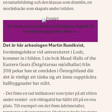
en naturbildning och den klassas som drumlin, en
moränbacke som skapats under istiden.
En dansk rekonstruktion av ett långhus. Ungefär så
här såg hallbyggnaden i Aska ut.
Det är här arkeologen Martin Rundkvist,
forskningslektor vid universitetet i Lodz,
kommer in i bilden. I sin bok Mead-Halls of the
Eastern Geats (Östgötarnas mjödhallar) från
2011 pekar han ut områden i Östergötland där
det är rimligt att tänka sig att ännu oupptäckta
hallbyggnader har stått.
– Det finns en rad indikatorer som tyder på att eliten
under vendel- och vikingatid har hållit till på en viss
plats. Till exempel om det finns ädelmetaller,
runstenar och vapengravar. I boken pekade jag ut nio