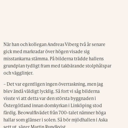
När han och kollegan Andreas Viberg två år senare
gick med markradar över högen visade sig
misstankarna stämma. På bilderna trädde hallens
grundplan tydligt fram med takbärande stolphålspar
och vägglinjer.
– Det var egentligen ingen överraskning, men jag
blev ändå väldigt lycklig. Så fort vi såg bilderna
visste vi att detta var den största byggnaden i
Östergötland innan domkyrkan i Linköping stod
färdig. Beowulfkvädet från 700-talet nämner höga
hallar som glänser i solen. Så bör mjödhallen i Aska
sett ut, säger Martin Rundkvist.