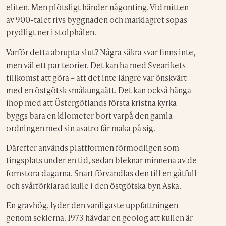
eliten. Men plötsligt händer någonting. Vid mitten
av 900-talet rivs byggnaden och marklagret sopas
prydligt ner i stolphålen.
Varför detta abrupta slut? Några säkra svar finns inte,
men väl ett par teorier. Det kan ha med Svearikets
tillkomst att göra – att det inte längre var önskvärt
med en östgötsk småkungaätt. Det kan också hänga
ihop med att Östergötlands första kristna kyrka
byggs bara en kilometer bort varpå den gamla
ordningen med sin asatro får maka på sig.
Därefter används plattformen förmodligen som
tingsplats under en tid, sedan bleknar minnena av de
fornstora dagarna. Snart förvandlas den till en gåtfull
och svårförklarad kulle i den östgötska byn Aska.
En gravhög, lyder den vanligaste uppfattningen
genom seklerna. 1973 hävdar en geolog att kullen är