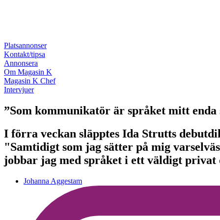
Platsannonser
Kontakt/tipsa
Annonsera
Om Magasin K
Magasin K Chef
Intervjuer
”Som kommunikatör är språket mitt enda s
I förra veckan släpptes Ida Strutts debut
"Samtidigt som jag sätter på mig varselväs
jobbar jag med språket i ett väldigt privat
Johanna Aggestam