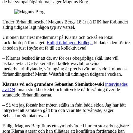
de här sympatiåtgärderna, säger Magnus Berg.
Under förhandlingschef Magnus Bergs 18 år på DIK har förbundet
aldrig tidigare lagt någon typ av varsel.
Unionen har flest medlemmar på Klarna och också en lokal
fackklubb på företaget.
Enligt tidningen Kollega
bildades den för tre
år sedan just i syfte att få till ett kollektivavtal.
– Klarnas besked är att de, av för oss obegripliga skäl, inte vill
teckna avtal. De tycker att ett kollektivavtal försvårar
medarbetarinflytande, vår ingång är precis tvärtom, sade Unionens
förhandlingschef Martin Wästfelt till tidningen tidigare i veckan.
Klarnas vd och grundare Sebastian Siemiatkowski
intervjuades
av DN
innan strejkbeskedet och uttryckte då förvåning över de
strandade förhandlingarna.
– Så vitt jag förstår har möten ställts in från båda sidor. Jag har fått
intrycket att samtalen gått bra och vi är lite förvånade, säger
Sebastian Siemiatkowski.
Enligt Magnus Berg finns ett symbolvärde i hur en stor arbetsgivare
som Klarna agerar och han tillägger att konflikten fortfarande kan