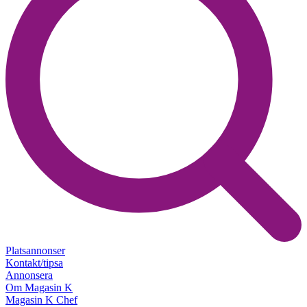
Platsannonser
Kontakt/tipsa
Annonsera
Om Magasin K
Magasin K Chef