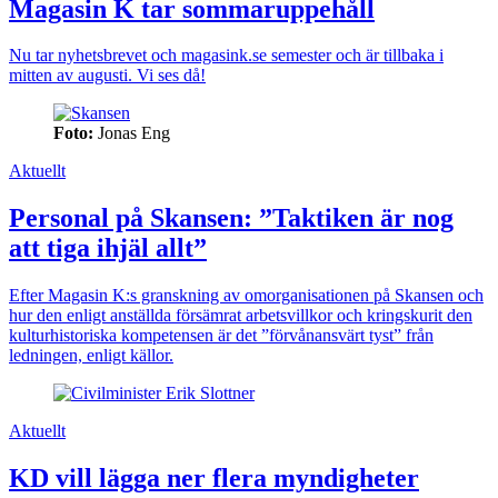
Magasin K tar sommaruppehåll
Nu tar nyhetsbrevet och magasink.se semester och är tillbaka i
mitten av augusti. Vi ses då!
Foto:
Jonas Eng
Aktuellt
Personal på Skansen: ”Taktiken är nog
att tiga ihjäl allt”
Efter Magasin K:s granskning av omorganisationen på Skansen och
hur den enligt anställda försämrat arbetsvillkor och kringskurit den
kulturhistoriska kompetensen är det ”förvånansvärt tyst” från
ledningen, enligt källor.
Aktuellt
KD vill lägga ner flera myndigheter