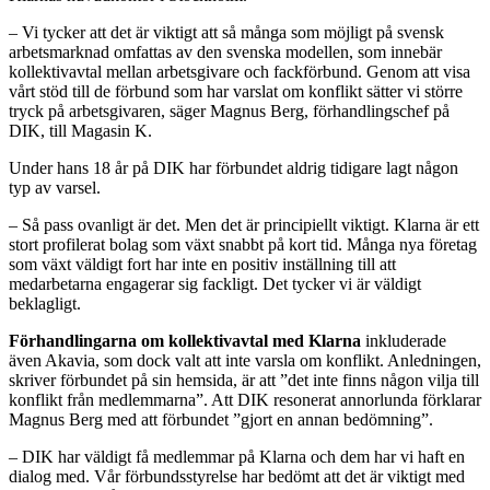
– Vi tycker att det är viktigt att så många som möjligt på svensk
arbetsmarknad omfattas av den svenska modellen, som innebär
kollektivavtal mellan arbetsgivare och fackförbund. Genom att visa
vårt stöd till de förbund som har varslat om konflikt sätter vi större
tryck på arbetsgivaren, säger Magnus Berg, förhandlingschef på
DIK, till Magasin K.
Under hans 18 år på DIK har förbundet aldrig tidigare lagt någon
typ av varsel.
– Så pass ovanligt är det. Men det är principiellt viktigt. Klarna är ett
stort profilerat bolag som växt snabbt på kort tid. Många nya företag
som växt väldigt fort har inte en positiv inställning till att
medarbetarna engagerar sig fackligt. Det tycker vi är väldigt
beklagligt.
Förhandlingarna om kollektivavtal med Klarna
inkluderade
även Akavia, som dock valt att inte varsla om konflikt. Anledningen,
skriver förbundet på sin hemsida, är att ”det inte finns någon vilja till
konflikt från medlemmarna”. Att DIK resonerat annorlunda förklarar
Magnus Berg med att förbundet ”gjort en annan bedömning”.
– DIK har väldigt få medlemmar på Klarna och dem har vi haft en
dialog med. Vår förbundsstyrelse har bedömt att det är viktigt med