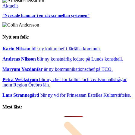
Aktuellt
”Nyexade hamnar i en rävsax mellan systemen”
Nytt om folk:
Karin Nilsson
blir ny kulturchef i Järfälla kommun.
Andreas Nilsson
blir ny konstnärlig ledare på Lunds konsthall.
Maryam Yazdanfar
är ny kommunikationschef på TCO.
Petra Weckström
blir ny chef för kultur- och civilsamhällsfrågor
inom Region Örebro län.
Lars Strannegård
blir ny vd för Prinsessan Estelles Kulturstiftelse.
Mest läst: