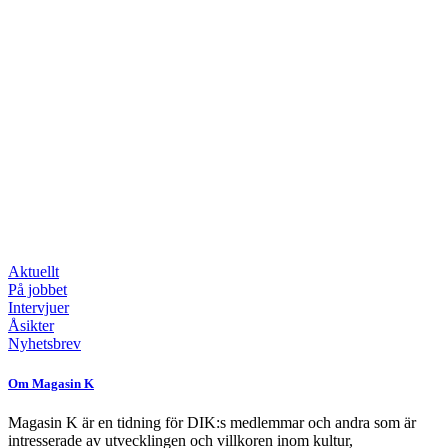
Aktuellt
På jobbet
Intervjuer
Åsikter
Nyhetsbrev
Om Magasin K
Magasin K är en tidning för DIK:s medlemmar och andra som är
intresserade av utvecklingen och villkoren inom kultur,