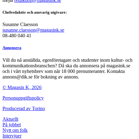
mejla
redaktion@magasink.se
Chefredaktör och ansvarig utgivare:
Susanne Claesson
susanne.claesson@magasink.se
08-480 040 41
Annonsera
Vill du nå anställda, egenföretagare och studenter inom kultur- och
kommunikationsbranschen? Då ska du annonsera på magasink.se
och i vårt nyhetsbrev som når 18 000 prenumeranter. Kontakta
annons@dik.se för bokning av annons.
© Magasin K, 2026
Personuppgiftspolicy
Producerad av
Torino
Aktuellt
På jobbet
Nytt om folk
Intervjuer