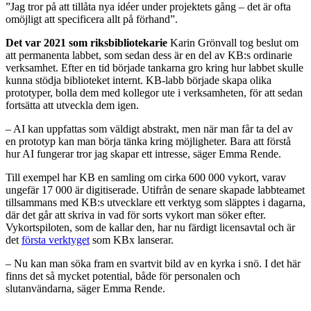
”Jag tror på att tillåta nya idéer under projektets gång – det är ofta
omöjligt att specificera allt på förhand”.
Det var 2021 som riksbibliotekarie
Karin Grönvall tog beslut om
att permanenta labbet, som sedan dess är en del av KB:s ordinarie
verksamhet. Efter en tid började tankarna gro kring hur labbet skulle
kunna stödja biblioteket internt. KB-labb började skapa olika
prototyper, bolla dem med kollegor ute i verksamheten, för att sedan
fortsätta att utveckla dem igen.
– AI kan uppfattas som väldigt abstrakt, men när man får ta del av
en prototyp kan man börja tänka kring möjligheter. Bara att förstå
hur AI fungerar tror jag skapar ett intresse, säger Emma Rende.
Till exempel har KB en samling om cirka 600 000 vykort, varav
ungefär 17 000 är digitiserade. Utifrån de senare skapade labbteamet
tillsammans med KB:s utvecklare ett verktyg som släpptes i dagarna,
där det går att skriva in vad för sorts vykort man söker efter.
Vykortspiloten, som de kallar den, har nu färdigt licensavtal och är
det
första verktyget
som KBx lanserar.
– Nu kan man söka fram en svartvit bild av en kyrka i snö. I det här
finns det så mycket potential, både för personalen och
slutanvändarna, säger Emma Rende.