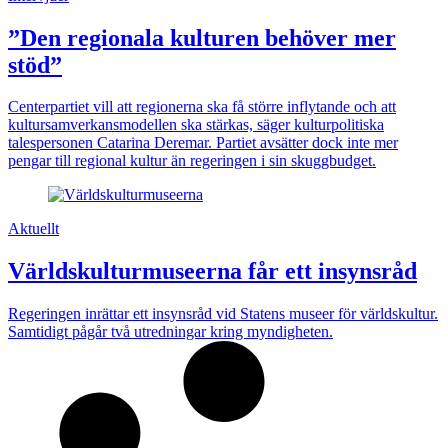
”Den regionala kulturen behöver mer
stöd”
Centerpartiet vill att regionerna ska få större inflytande och att
kultursamverkansmodellen ska stärkas, säger kulturpolitiska
talespersonen Catarina Deremar. Partiet avsätter dock inte mer
pengar till regional kultur än regeringen i sin skuggbudget.
Aktuellt
Världskulturmuseerna får ett insynsråd
Regeringen inrättar ett insynsråd vid Statens museer för världskultur.
Samtidigt pågår två utredningar kring myndigheten.