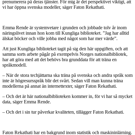
prenumerera på deras tjänster. För mig är det perspektivet viktigt, att
vi har öppna svenska modeller, säger Faton Rekathati.
Emma Rende är systemvetare i grunden och jobbade tolv år inom
näringslivet innan hon kom till Kungliga biblioteket. ”Jag har alltid
älskat böcker och ville jobba med något som har mer värde”.
Att just Kungliga biblioteket tagit på sig den här uppgiften, och att
samma sorts arbete pågår på exempelvis Norges nationalbibliotek,
har att göra med att det behövs bra grunddata för att träna en
språkmodell.
– När de stora techjättarna ska träna på svenska och andra språk som
inte är högresursspråk blir det svårt. Sedan vill man kunna träna
modellerna på annat än internettexter, säger Faton Rekathati.
– Och det är här nationalbiblioteken kommer in, för vi har så mycket
data, säger Emma Rende.
– Och det i sin tur påverkar kvaliteten, tillägger Faton Rekathati.
Faton Rekathati har en bakgrund inom statistik och maskininlärning.