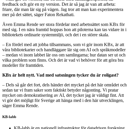
feedback och gör en ny version. Det är så jag är van att arbeta:
friare, där man lär sig på vägen. Jag tror att man kan experimentera
mer på det sättet, säger Faton Rekathati.
Även Emma Rende ser stora fördelar med arbetssättet som KBx för
med sig. I en nära framtid hoppas hon att piloterna kan tas vidare in i
bibliotekets ordinarie systemmiljö, och det i en större skala.
– En fördel med att jobba tillsammans, som vi gör inom KBx, är att
våra bibliotekarier och handläggare lär sig om AI och språkmodeller
– medan vi inom labbet lär oss om samlingarna; hur datan ser ut och
vilka problem som finns. Och det är vad vi behöver för att göra bra
modeller för framtiden.
KBx är helt nytt. Vad med satsningen tycker du är roligast?
– Dels så går det fort, dels händer det mycket på det här området och
sedan tar vi fram saker som faktiskt betyder någonting. Vi pratar
mycket om demokratisering av AI, det tycker jag är väldigt fint. Att
vi gör det möjligt för Sverige att hänga med i den här utvecklingen,
säger Emma Rende.
KB-labb
KB-labb är en nationell infrastruktur för datadriven forskning