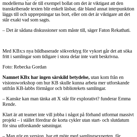
modellerna har de till exempel bollat om det är viktigast att den
transkriberade texten blir enkelt läsbar, där bland annat interpunktion
läggs till och upprepningar tas bort, eller om det är viktigare att det
står exakt vad som sagts.
– Det är sådana diskussioner som måste till, säger Faton Rekathati.
Med KBx:s nya bildbaserade sökverktyg för vykort går det att söka
fritt i samlingar som tidigare i stora delar inte varit beskrivna.
Foto: Rebecka Gordan
Namnet KBx har ingen särskild betydelse,
utan kom från en
visionsworkshop om hur KB skulle kunna arbeta mer utforskande
utifrån KB-labbs förmågor och bibliotekets samlingar.
– Kanske kan man tänka att X står för explorativt? funderar Emma
Rende.
Klart är att teamet inte vill jobba i något på förhand utformat massivt
projekt – i stället föredrar de korta cykler utan start- och slutdatum
för sina utforskande satsningar.
– Man gör en version, har ett möte med samlingsexperten, får