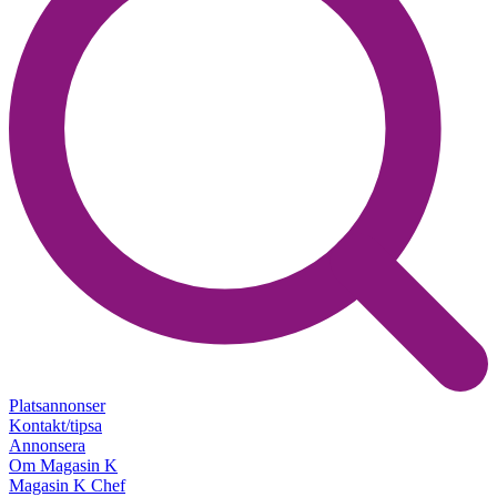
Platsannonser
Kontakt/tipsa
Annonsera
Om Magasin K
Magasin K Chef