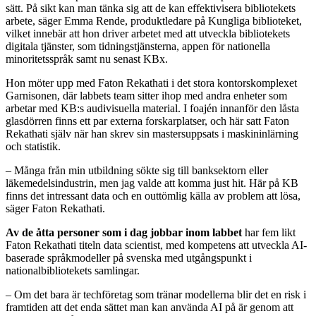
sätt. På sikt kan man tänka sig att de kan effektivisera bibliotekets
arbete, säger Emma Rende, produktledare på Kungliga biblioteket,
vilket innebär att hon driver arbetet med att utveckla bibliotekets
digitala tjänster, som tidningstjänsterna, appen för nationella
minoritetsspråk samt nu senast KBx.
Hon möter upp med Faton Rekathati i det stora kontorskomplexet
Garnisonen, där labbets team sitter ihop med andra enheter som
arbetar med KB:s audivisuella material. I foajén innanför den låsta
glasdörren finns ett par externa forskarplatser, och här satt Faton
Rekathati själv när han skrev sin mastersuppsats i maskininlärning
och statistik.
– Många från min utbildning sökte sig till banksektorn eller
läkemedelsindustrin, men jag valde att komma just hit. Här på KB
finns det intressant data och en outtömlig källa av problem att lösa,
säger Faton Rekathati.
Av de åtta personer som i dag jobbar inom labbet
har fem likt
Faton Rekathati titeln data scientist, med kompetens att utveckla AI-
baserade språkmodeller på svenska med utgångspunkt i
nationalbibliotekets samlingar.
– Om det bara är techföretag som tränar modellerna blir det en risk i
framtiden att det enda sättet man kan använda AI på är genom att