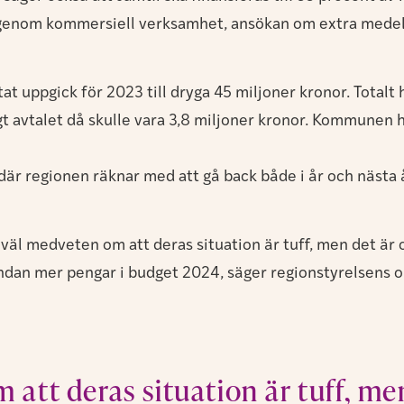
v genom kommersiell verksamhet, ansökan om extra medel 
at uppgick för 2023 till dryga 45 miljoner kronor. Totalt
 avtalet då skulle vara 3,8 miljoner kronor. Kommunen har
där regionen räknar med att gå back både i år och nästa
g är väl medveten om att deras situation är tuff, men det är
a undan mer pengar i budget 2024, säger regionstyrelsens o
 att deras situation är tuff, me