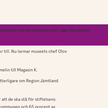
länsmuseer som har det på det viset", säger Olov Amelin.
er till. Nu larmar museets chef Olov
elin till Magasin K.
ytterligare om Region Jämtland
att de ska stå för stiftelsens
av kommunen och 65 procent av