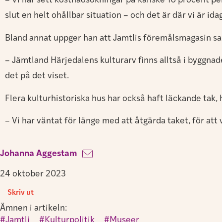
– Vi har sett kostnadsökningar på kanske 10 procent per 
slut en helt ohållbar situation – och det är där vi är id
Bland annat uppger han att Jamtlis föremålsmagasin sak
– Jämtland Härjedalens kulturarv finns alltså i byggna
det på det viset.
Flera kulturhistoriska hus har också haft läckande tak
– Vi har väntat för länge med att åtgärda taket, för att 
Johanna Aggestam
24 oktober 2023
Skriv ut
Ämnen i artikeln:
Jamtli
,
Kulturpolitik
,
Museer