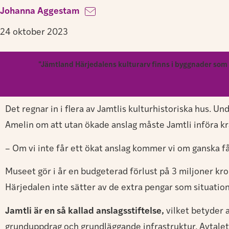
Johanna Aggestam
24 oktober 2023
"Jämtland Härjedalens kulturarv finns i byggnader som i
Det regnar in i flera av Jamtlis kulturhistoriska hus. U
Amelin om att utan ökade anslag måste Jamtli införa kr
– Om vi inte får ett ökat anslag kommer vi om ganska få
Museet gör i år en budgeterad förlust på 3 miljoner kr
Härjedalen inte sätter av de extra pengar som situatio
Jamtli är en så kallad anslagsstiftelse,
vilket betyder a
grunduppdrag och grundläggande infrastruktur. Avtalet 