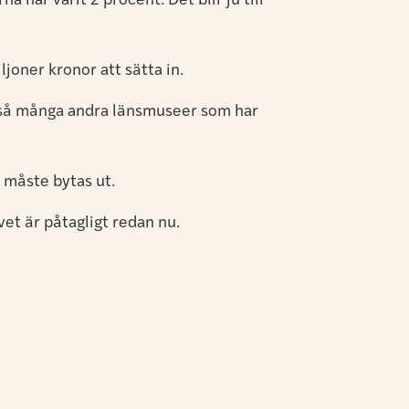
 har varit 2 procent. Det blir ju till
joner kronor att sätta in.
ns så många andra länsmuseer som har
 måste bytas ut.
vet är påtagligt redan nu.