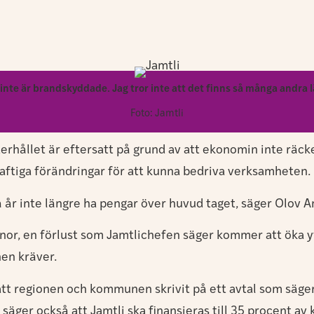
nte är brandskyddade. Jag tror inte att det finns så många andra 
Foto: Jamtli
nderhållet är eftersatt på grund av att ekonomin inte räck
aftiga förändringar för att kunna bedriva verksamheten.
 år inte längre ha pengar över huvud taget, säger Olov Am
onor, en förlust som Jamtlichefen säger kommer att öka 
nen kräver.
tt regionen och kommunen skrivit på ett avtal som säger 
säger också att Jamtli ska finansieras till 35 procent 