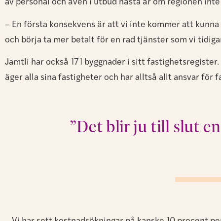
av personal och även i utbud nästa år om regionen inte
– En första konsekvens är att vi inte kommer att kunna 
och börja ta mer betalt för en rad tjänster som vi tidiga
Jamtli har också 171 byggnader i sitt fastighetsregist
äger alla sina fastigheter och har alltså allt ansvar för
”Det blir ju till slut 