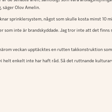
år de senaste åren, samtidigt som våra anslagshöjningarna
ag, säger Olov Amelin.
nar sprinklersystem, något som skulle kosta minst 10 mil
der som inte är brandskyddade. Jag tror inte att det fin
, härom veckan upptäcktes en rutten takkonstruktion som
vi helt enkelt inte har haft råd. Så det ruttnande kulturar