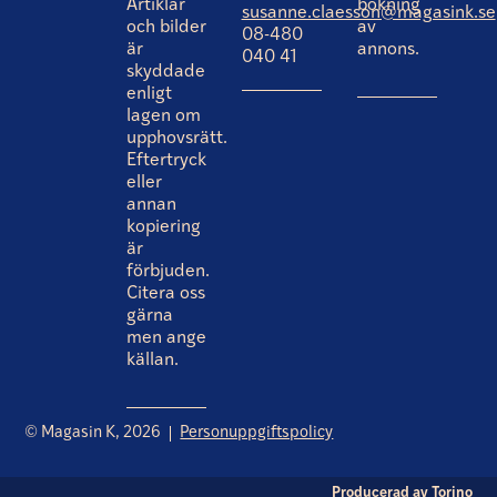
Artiklar
bokning
susanne.claesson@magasink.se
och bilder
av
08-480
är
annons.
040 41
skyddade
enligt
lagen om
upphovsrätt.
Eftertryck
eller
annan
kopiering
är
förbjuden.
Citera oss
gärna
men ange
källan.
© Magasin K, 2026
Personuppgiftspolicy
Producerad av
Torino