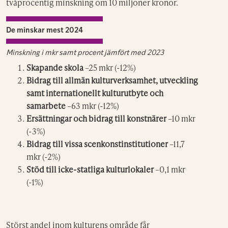
tvåprocentig minskning om 10 miljoner kronor.
De minskar mest 2024
Minskning i
mkr
samt procent jämfört med 2023
Skapande skola
–25 mkr (-12%)
Bidrag till allmän kulturverksamhet, utveckling
samt internationellt kulturutbyte och
samarbete
–63 mkr (-12%)
Ersättningar och bidrag till konstnärer
–10 mkr
(-3%)
Bidrag till vissa scenkonstinstitutioner
–11,7
mkr (-2%)
Stöd till icke-statliga kulturlokaler
–0,1 mkr
(-1%)
Störst andel inom kulturens område får