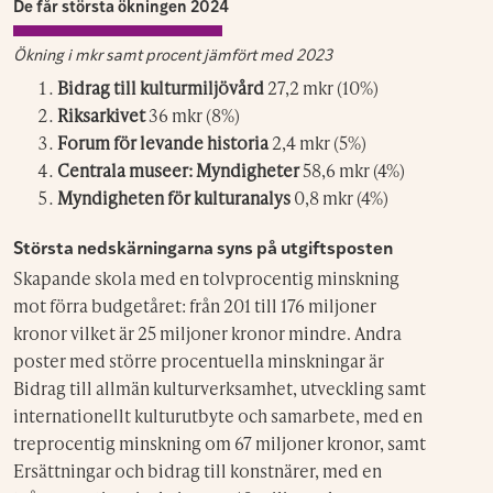
De får största ökningen 2024
Ökning i
mkr
samt procent jämfört med 2023
Bidrag till kulturmiljövård
27,2 mkr (10%)
Riksarkivet
36 mkr (8%)
Forum för levande historia
2,4 mkr (5%)
Centrala museer: Myndigheter
58,6 mkr (4%)
Myndigheten för kulturanalys
0,8 mkr (4%)
Största nedskärningarna syns på utgiftsposten
Skapande skola med en tolvprocentig minskning
mot förra budgetåret: från 201 till 176 miljoner
kronor vilket är 25 miljoner kronor mindre. Andra
poster med större procentuella minskningar är
Bidrag till allmän kulturverksamhet, utveckling samt
internationellt kulturutbyte och samarbete, med en
treprocentig minskning om 67 miljoner kronor, samt
Ersättningar och bidrag till konstnärer, med en