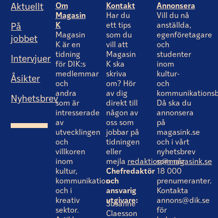
Om
Kontakt
Annonsera
Aktuellt
Magasin
Har du
Vill du nå
K
ett tips
anställda,
På
Magasin
som du
egenföretagare
jobbet
K är en
vill att
och
tidning
Magasin
studenter
Intervjuer
för DIK:s
K ska
inom
medlemmar
skriva
kultur-
Åsikter
och
om? Hör
och
andra
av dig
kommunikationsb
Nyhetsbrev
som är
direkt till
Då ska du
intresserade
någon av
annonsera
av
oss som
på
utvecklingen
jobbar på
magasink.se
och
tidningen
och i vårt
villkoren
eller
nyhetsbrev
inom
mejla
redaktion@magasink.se
som når
kultur,
Chefredaktör
18 000
kommunikation
och
prenumeranter.
och i
ansvarig
Kontakta
kreativ
utgivare:
annons@dik.se
Susanne
sektor.
för
Claesson