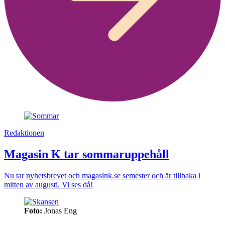
Redaktionen
Magasin K tar sommaruppehåll
Nu tar nyhetsbrevet och magasink.se semester och är tillbaka i
mitten av augusti. Vi ses då!
Foto:
Jonas Eng