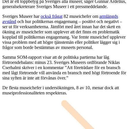
Det är ett toppbetyg på Sveriges alla museer, säger Gunnar Ardelius,
generalsekreterare Sveriges Museer i ett pressmeddelande.
Sveriges Museer har
också frågat
82 museichefer om
armlängds
avstånd
och hur politikernas engagemang – positivt och negativt –
ser ut för verksamheterna. Jämfört med året innan har det skett en
ökning av museichefer som upplever att det finns en problematik
kopplad till politikernas engagemang. Var femte museichef upplever
vissa problem med att högre tjänstemän eller politiker lägger sig i
frågor som borde bestämmas av museets personal.
Samma SOM-rapport visar att de politiska partierna har låg
förtroendebalans: minus 23. Sveriges Museers ordförande Niklas
Cserhalmi skriver i en kommentar ”Att företrädare för en bransch
med lågt förtroende vill använda en bransch med högt förtroende för
sina syften är inte att förvånas över.”
De flesta museichefer i undersökningen, 8 av 10, menar dock att
museiprofessionaliteten respekteras.