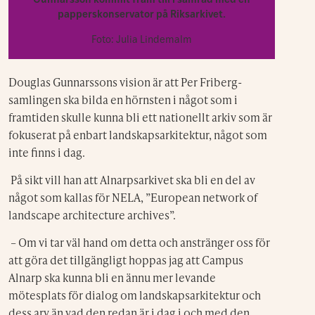
Gunnarsson kommit fram till i samråd med en
papperskonservator på Riksarkivet.
Foto: Julia Lindemalm
Douglas Gunnarssons vision är att Per Friberg-
samlingen ska bilda en hörnsten i något som i
framtiden skulle kunna bli ett nationellt arkiv som är
fokuserat på enbart landskapsarkitektur, något som
inte finns i dag.
På sikt vill han att Alnarpsarkivet ska bli en del av
något som kallas för NELA,
”European network of
landscape architecture archives”.
– Om vi tar väl hand om detta och anstränger oss för
att göra det tillgängligt hoppas jag att Campus
Alnarp ska kunna bli en ännu mer levande
mötesplats för dialog om landskapsarkitektur och
dess arv än vad den redan är i dag i och med den