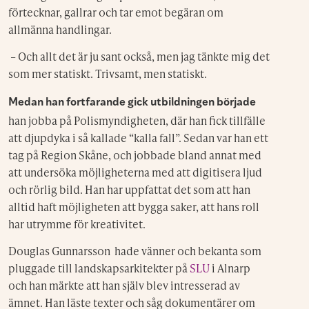
förtecknar, gallrar och tar emot begäran om
allmänna handlingar.
– Och allt det är ju sant också, men jag tänkte mig det
som mer statiskt. Trivsamt, men statiskt.
Medan han fortfarande gick utbildningen började
han jobba på Polismyndigheten, där han fick tillfälle
att djupdyka i så kallade “kalla fall”. Sedan var han ett
tag på Region Skåne, och jobbade bland annat med
att undersöka möjligheterna med att digitisera ljud
och rörlig bild. Han har uppfattat det som att han
alltid haft möjligheten att bygga saker, att hans roll
har utrymme för kreativitet.
Douglas Gunnarsson hade vänner och bekanta som
pluggade till landskapsarkitekter på
SLU
i Alnarp
och han märkte att han själv blev intresserad av
ämnet. Han läste texter och såg dokumentärer om