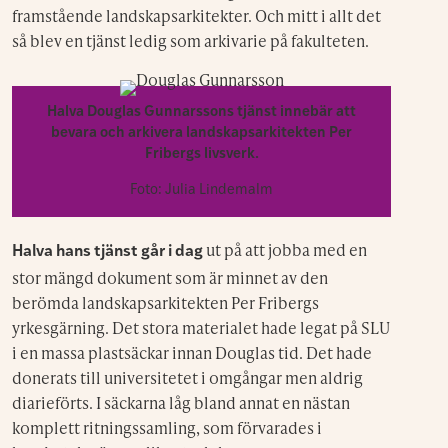
framstående landskapsarkitekter. Och mitt i allt det
så blev en tjänst ledig som arkivarie på fakulteten.
Halva Douglas Gunnarssons tjänst innebär att
bevara och arkivera landskapsarkitekten Per
Fribergs livsverk.
Foto: Julia Lindemalm
ut på att jobba med en
Halva hans tjänst går i dag
stor mängd dokument som är minnet av den
berömda landskapsarkitekten Per Fribergs
yrkesgärning. Det stora materialet hade legat på SLU
i en massa plastsäckar innan Douglas tid. Det hade
donerats till universitetet i omgångar men aldrig
diarieförts. I säckarna låg bland annat en nästan
komplett ritningssamling, som förvarades i