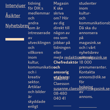
tidning
Magasin
studenter
Intervjuer
för DIK:s
K ska
inom
medlemmar
skriva
kultur-
Åsikter
och
om? Hör
och
andra
av dig
kommunikationsb
Nyhetsbrev
som är
direkt till
Då ska du
intresserade
någon av
annonsera
av
oss som
på
utvecklingen
jobbar på
magasink.se
och
tidningen
och i vårt
villkoren
eller
nyhetsbrev
inom
mejla
redaktion@magasink.se
som når
kultur,
Chefredaktör
18 000
kommunikation
och
prenumeranter.
och i
ansvarig
Kontakta
kreativ
utgivare:
annons@dik.se
Susanne
sektor.
för
Claesson
Artiklar
bokning
susanne.claesson@magasink.se
och bilder
av
08-480
är
annons.
040 41
skyddade
enligt