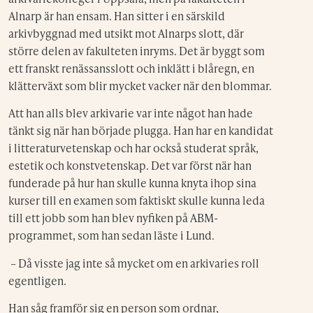
Alnarp är han ensam. Han sitter i en särskild
arkivbyggnad med utsikt mot Alnarps slott, där
större delen av fakulteten inryms. Det är byggt som
ett franskt renässansslott och inklätt i blåregn, en
klätterväxt som blir mycket vacker när den blommar.
Att han alls blev arkivarie var inte något han hade
tänkt sig när han började plugga. Han har en kandidat
i litteraturvetenskap och har också studerat språk,
estetik och konstvetenskap. Det var först när han
funderade på hur han skulle kunna knyta ihop sina
kurser till en examen som faktiskt skulle kunna leda
till ett jobb som han blev nyfiken på ABM-
programmet, som han sedan läste i Lund.
– Då visste jag inte så mycket om en arkivaries roll
egentligen.
Han såg framför sig en person som ordnar,