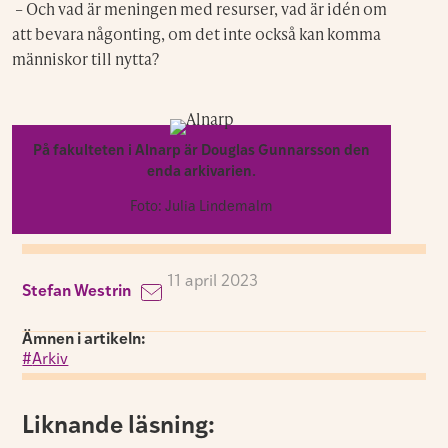
– Och vad är meningen med resurser, vad är idén om
att bevara någonting, om det inte också kan komma
människor till nytta?
På fakulteten i Alnarp är Douglas Gunnarsson den
enda arkivarien.
Foto: Julia Lindemalm
11 april 2023
Stefan Westrin
Ämnen i artikeln:
Arkiv
Liknande läsning: