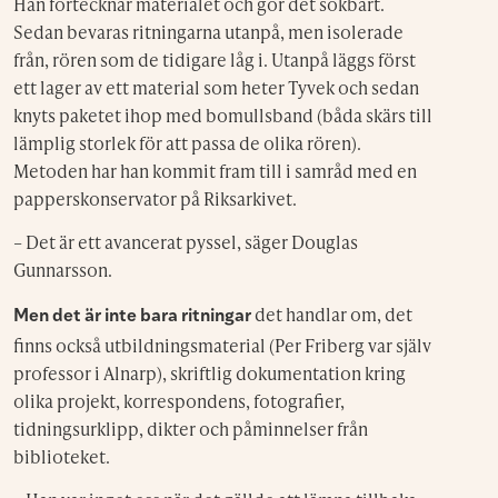
Han förtecknar materialet och gör det sökbart.
Sedan bevaras ritningarna utanpå, men isolerade
från, rören som de tidigare låg i. Utanpå läggs först
ett lager av ett material som heter Tyvek och sedan
knyts paketet ihop med bomullsband (båda skärs till
lämplig storlek för att passa de olika rören).
Metoden har han kommit fram till i samråd med en
papperskonservator på Riksarkivet.
– Det är ett avancerat pyssel, säger Douglas
Gunnarsson.
det handlar om, det
Men det är inte bara ritningar
finns också utbildningsmaterial (Per Friberg var själv
professor i Alnarp), skriftlig dokumentation kring
olika projekt, korrespondens, fotografier,
tidningsurklipp, dikter och påminnelser från
biblioteket.