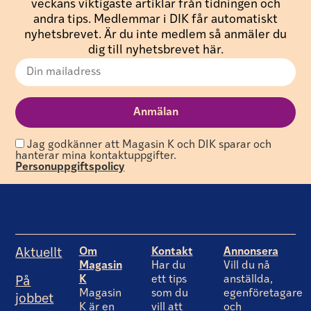
veckans viktigaste artiklar från tidningen och
andra tips. Medlemmar i DIK får automatiskt
nyhetsbrevet. Är du inte medlem så anmäler du
dig till nyhetsbrevet här.
Jag godkänner att Magasin K och DIK sparar och
hanterar mina kontaktuppgifter.
Personuppgiftspolicy
Om
Kontakt
Annonsera
Aktuellt
Magasin
Har du
Vill du nå
K
ett tips
anställda,
På
Magasin
som du
egenföretagare
jobbet
K är en
vill att
och