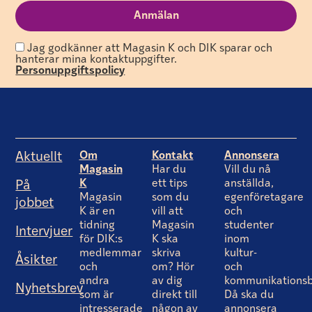
Jag godkänner att Magasin K och DIK sparar och
hanterar mina kontaktuppgifter.
Personuppgiftspolicy
Om
Kontakt
Annonsera
Aktuellt
Magasin
Har du
Vill du nå
K
ett tips
anställda,
På
Magasin
som du
egenföretagare
jobbet
K är en
vill att
och
tidning
Magasin
studenter
Intervjuer
för DIK:s
K ska
inom
medlemmar
skriva
kultur-
Åsikter
och
om? Hör
och
andra
av dig
kommunikationsb
Nyhetsbrev
som är
direkt till
Då ska du
intresserade
någon av
annonsera