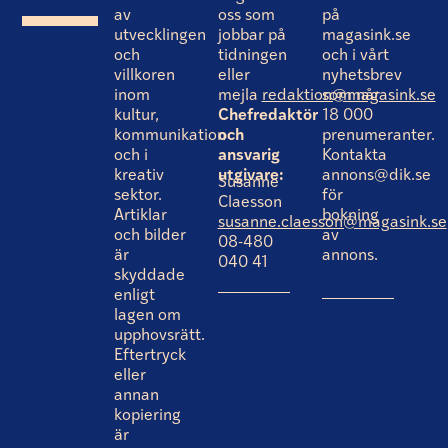
av
oss som
på
utvecklingen
jobbar på
magasink.se
och
tidningen
och i vårt
villkoren
eller
nyhetsbrev
inom
mejla
redaktion@magasink.se
som når
kultur,
Chefredaktör
18 000
kommunikation
och
prenumeranter.
och i
ansvarig
Kontakta
kreativ
utgivare:
annons@dik.se
Susanne
sektor.
för
Claesson
Artiklar
bokning
susanne.claesson@magasink.se
och bilder
av
08-480
är
annons.
040 41
skyddade
enligt
lagen om
upphovsrätt.
Eftertryck
eller
annan
kopiering
är