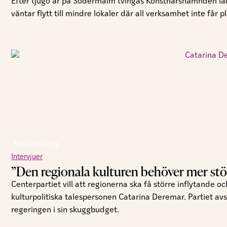
Efter tjugo år på Södermalm tvingas Konstnärsnämnden läm
väntar flytt till mindre lokaler där all verksamhet inte får pl
Foto:
Jonas Eng
Intervjuer
”Den regionala kulturen behöver mer st
Centerpartiet vill att regionerna ska få större inflytande 
kulturpolitiska talespersonen Catarina Deremar. Partiet avs
regeringen i sin skuggbudget.