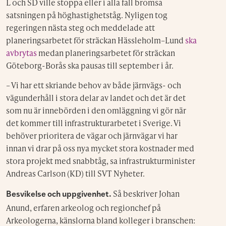
L och SD ville stoppa eller i alla fall bromsa
satsningen på höghastighetståg. Nyligen tog
regeringen nästa steg och meddelade att
planeringsarbetet för sträckan Hässleholm–Lund
ska
avbrytas
medan planeringsarbetet för sträckan
Göteborg-Borås ska pausas till september i år.
– Vi har ett skriande behov av både järnvägs- och
vägunderhåll i stora delar av landet och det är det
som nu är innebörden i den omläggning vi gör när
det kommer till infrastrukturarbetet i Sverige. Vi
behöver prioritera de vägar och järnvägar vi har
innan vi drar på oss nya mycket stora kostnader med
stora projekt med snabbtåg, sa infrastrukturminister
Andreas Carlson (KD) till SVT Nyheter.
Så beskriver Johan
Besvikelse och uppgivenhet.
Anund, erfaren arkeolog och regionchef på
Arkeologerna, känslorna bland kolleger i branschen: