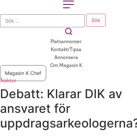
Hoppa
till
Sök
innehåll
efter:
Platsannonser
Kontakt/tipsa
Annonsera
Om Magasin K
Magasin K Chef
Åsikter
Debatt:
Klarar DIK av
ansvaret för
uppdragsarkeologerna