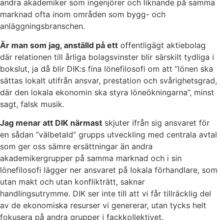
andra akademiker som ingenjörer och liknande på samma
marknad ofta inom områden som bygg- och
anläggningsbranschen.
Är man som jag, anställd på ett
offentligägt aktiebolag
där relationen till årliga bolagsvinster blir särskilt tydliga i
bokslut, ja då blir DIK:s fina lönefilosofi om att ”lönen ska
sättas lokalt utifrån ansvar, prestation och svårighetsgrad,
där den lokala ekonomin ska styra löneökningarna”, minst
sagt, falsk musik.
Jag menar att DIK närmast
skjuter ifrån sig ansvaret för
en sådan ”välbetald” grupps utveckling med centrala avtal
som ger oss sämre ersättningar än andra
akademikergrupper på samma marknad och i sin
lönefilosofi lägger ner ansvaret på lokala förhandlare, som
utan makt och utan konflikträtt, saknar
handlingsutrymme. DIK ser inte till att vi får tillräcklig del
av de ekonomiska resurser vi genererar, utan tycks helt
fokusera på andra grupper i fackkollektivet.