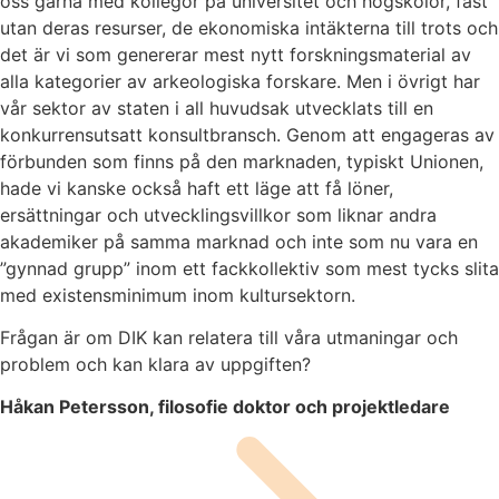
oss gärna med kollegor på universitet och högskolor, fast
utan deras resurser, de ekonomiska intäkterna till trots och
det är vi som genererar mest nytt forskningsmaterial av
alla kategorier av arkeologiska forskare. Men i övrigt har
vår sektor av staten i all huvudsak utvecklats till en
konkurrensutsatt konsultbransch. Genom att engageras av
förbunden som finns på den marknaden, typiskt Unionen,
hade vi kanske också haft ett läge att få löner,
ersättningar och utvecklingsvillkor som liknar andra
akademiker på samma marknad och inte som nu vara en
”gynnad grupp” inom ett fackkollektiv som mest tycks slita
med existensminimum inom kultursektorn.
Frågan är om DIK kan relatera till våra utmaningar och
problem och kan klara av uppgiften?
Håkan Petersson, filosofie doktor och projektledare