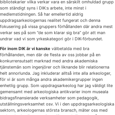
bibliotekarier vilka verkar vara en särskilt omhuldad grupp
som ständigt syns i DIK:s arbete, inte minst i
medlemstidningen. Så har emellertid aldrig
uppdragsarkeologernas realitet fungerat och denna
fokusering på vissa gruppers förhållanden där andra mest
verkar ses på som ”de som klarar sig bra” gör att man
undrar vad vi som yrkeskategori gör i DIK-förbundet.
För inom DIK är vi kanske
välbetalda med bra
förhållanden, men där de flesta av oss jobbar på en
konkurrensutsatt marknad med andra akademiska
tjänstemän som ingenjörer och liknande blir relationerna
helt annorlunda. Jag inkluderar alltså inte alla arkeologer,
för vi är som många andra akademikergrupper ingen
enhetlig grupp. Som uppdragsarkeolog har jag väldigt lite
gemensamt med arkeologiska antikvarier inom museala
bidragsfinansierade verksamheter som pedagogik,
utställningsverksamhet osv. Vi i den uppdragsarkeologiska
sektorn, arkeologernas största bransch, mäter oss med