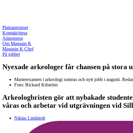
Platsannonser
Kontakt/tipsa
Annonsera
Om Magasin K
Magasin K Chef
På jobbet
Nyexade arkeologer får chansen på stora 
Masterexamen i arkeologi somras och nytt jobb i augusti. Redan e
Foto: Rickard Kilström
Arkeologbristen gör att nybakade studenter
våras och arbetar vid utgrävningen vid Sill
Niklas Lindstedt