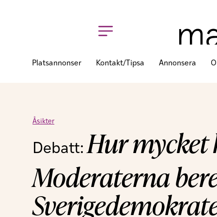
grupperar partierna utifrån
När Bokstad och Glaser
dystra alternativ. Blocket med Vänsterpartiet, Soci
samlas kring ett välbekant men föga upphetsande kul
kulturpolitik som den sett ut sedan många år tillbak
Blocket med Liberalerna, Moderaterna, Kristdemok
osäkert och potentiellt volatilt. Moderaterna och Kr
eftergifter för Sverigedemokraterna. Liberalerna va
dessa partier är beredda att ge Sverigedemokratern
att finna i lokalpolitiken sedan 2014. Där har Moder
Sverigedemokraterna makt över kulturen, med kraft
negativ effekt i de kommune
Detta får så klart störst
men svallvågorna når långt. Det har många av de DI
erfara. Klåfingriga Sverigedemokratiska kommunpol
utställningsinnehåll, kritiserat offentlig konst och