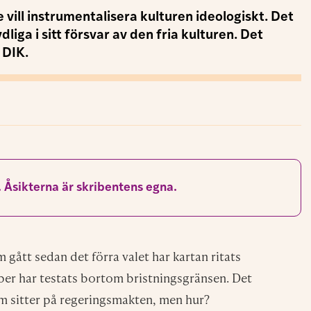
yck för partiets osunda förhållande till den fria
 vill instrumentalisera kulturen ideologiskt.
 i sitt försvar av den fria kulturen. Det kräver
r ge makt över kulturen till de som vill sätta
ktiv kulturpolitik från de övriga sju partierna.
ng i maktens korridorer måste de möta aktivt
ka långsiktigt, sträcka sig efter lampknappen
gt. Demokrati kräver kompromisser, men om man
lturfrågor så bör man också vara medveten om
är och gräver.