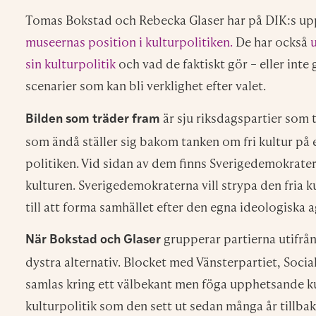
Att ge Myndigheten för kulturanalys i uppdra
konsekvenserna av otillbörlig politisk styrnin
kunskapen bland huvudmännen om kulturinsti
Att en ny bred kulturpolitisk utredning tillsätt
definiera principen om armlängds avstånd och
Att bibliotekslagen skärps i fråga om självständ
finns tillsyn av lagarna så att de efterlevs
Det brukar sägas att kulturpolitik aldrig blir en valf
närvarande – men dold – valfråga. Det är väl värt a
vill begränsa kulturens frihet trivs och verkar.
Anna Troberg, förbundsordförande i DIK