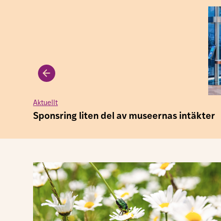
Alla anställda på tre bibliotek i Nacka blir av
med sina tjänster när företaget Axiell upphör
med biblioteksverksamheten vid årsskiftet.
”Här finns oerhört kompetenta medarbetare
som man nu förlorar”, säger Anna Sonesson,
ombudsman på DIK.