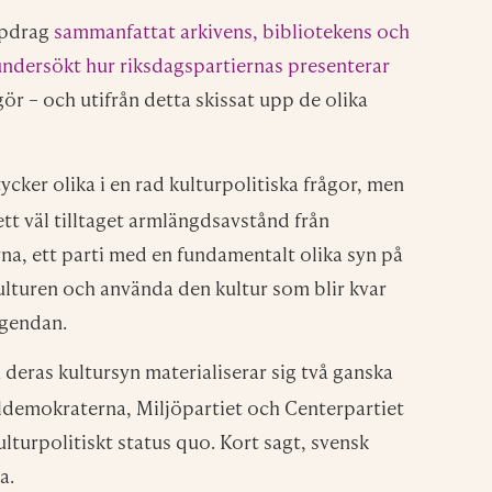
g att undersöka förekomsten och
g av museer och bibliotek, samt att öka
tutionernas uppdrag.
s, som bland annat får i uppdrag att tydligare
 stärka kulturens grundlagsskydd.
ighet i linje med museilagen och se till att det
råga. Det är fel. Kulturen är en allestädes
tt påminna om det för det är i skuggorna de som