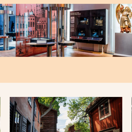
Folkbibliotekens får allt mindre medel från
externa källor, vilket kan påverka nya
satsningar. Samtidigt menar bibliotekschefer
att externa pengar inte bör växa på bekostnad
av grundfinansieringen. ”Om driften blir
beroende av extern projektfinansiering, då
lägger vi krokben för vår framtida verksamhet”,
säger Åsa Sandström, stadsbibliotekarie i
Malmö.
Fler artiklar