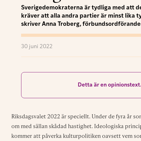
regnbågshyllor. Det är inte en slump. Det är ett uttr
kulturen.
extremt tydliga med att de
Sverigedemokraterna är
Det kräver att alla andra partier är minst lika tydliga
mer än ett trött status quo. Det kräver att man sluta
den i bur. Det kräver – hör och häpna – en pigg och a
När Sverigedemokraterna rullar ut sin kulturskymni
motstånd, inte medgörlig slapphet. Någon måste tän
och tända ljuset även om det frestar på kortsikti
inte vågar vara kompromisslös i grundläggande ku
att det är under demokratins själva fundament man 
DIK vill därför stärka kultursektorns frihet genom: