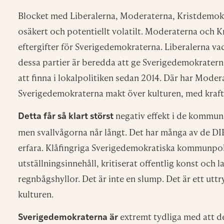
Läs också:
DIK: Hamnar kulturen i fel händer kan det gå 
30 juni 2022
Skriv ut
Ämnen i artikeln:
Kulturpolitik
,
Val 2022