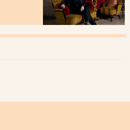
enligt källor.
Aktuellt
Minskning av externa pengar till
folkbiblioteken