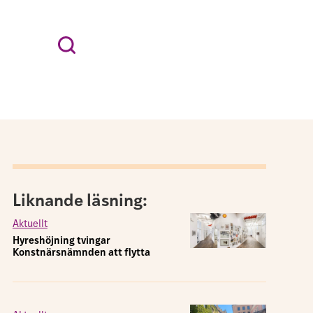
Mest läst:
Kulturkanon – här är alla 100 verk
Röda dagar 2026 – så kan du planera
ledigheten
Privata biblioteken lägger ner – 40-tal
förlorar jobbet
Personal på Skansen: ”Taktiken är nog
att tiga ihjäl allt”
Förtvivlat på Skansen: ”Vi blir ett dött
museum”
Hyreshöjning tvingar Konstnärsnämnden
att flytta