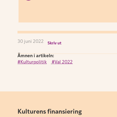
Foto:
Jonas Eng
Aktuellt
Privata biblioteken lägger ner – 40-tal
förlorar jobbet