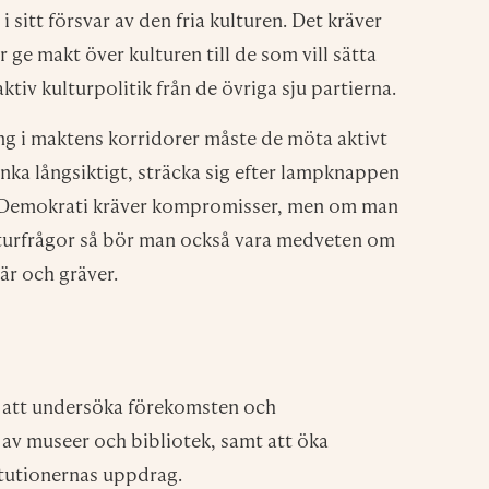
numerera på vårt nyhets
ickar Magasin K ett nyhetsbrev med veckans viktigast
andra tips. Medlemmar i DIK får automatiskt nyhetsbre
medlem så anmäler du dig till nyhetsbrevet här.