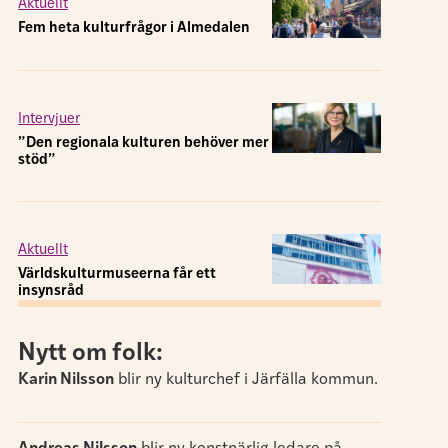
Till platsannonser
Söker du nytt jobb inom kultur eller
kommunikation? Här hittar du lediga
tjänster.
Tipsa redaktionen
Magasin K tar gärna emot tips från läsarna –
kontaktuppgifter till oss hittar du här.