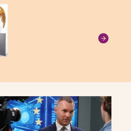
Svenska museer rekryterar allt oftare personer
utan rätt utbildning till tjänster som kräver
specialistkompetens. Det menar Nordiska
konservatorförbundet, som varnar för att
yrkesrollen håller på att urholkas.