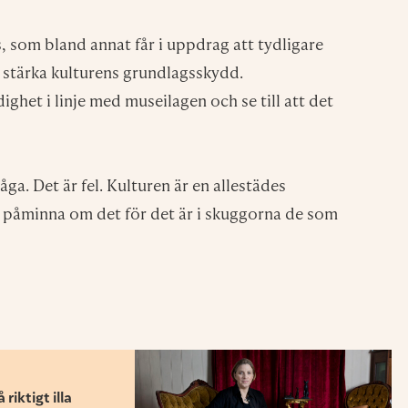
t Magasin K och DIK sparar och hanterar mina kontaktup
licy
Foto:
Jonas Eng
Aktuellt
Personal på Skansen: ”Taktiken är nog
att tiga ihjäl allt”
Efter Magasin K:s granskning av
omorganisationen på Skansen och hur den
enligt anställda försämrat arbetsvillkor och
kringskurit den kulturhistoriska kompetensen
är det ”förvånansvärt tyst” från ledningen,