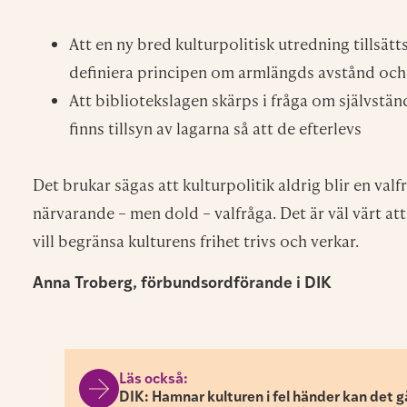
Jag godkänner at
Personuppgiftspo
Redaktionen
Magasin K tar sommaruppehåll
Nu tar nyhetsbrevet och magasink.se semester
och är tillbaka i mitten av augusti. Vi ses då!