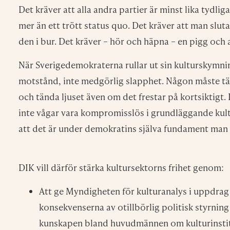
Kulturens finansiering
Aktuellt
Pre
Sponsring liten del av museernas intäkter
Varje vecka sk
tidningen och 