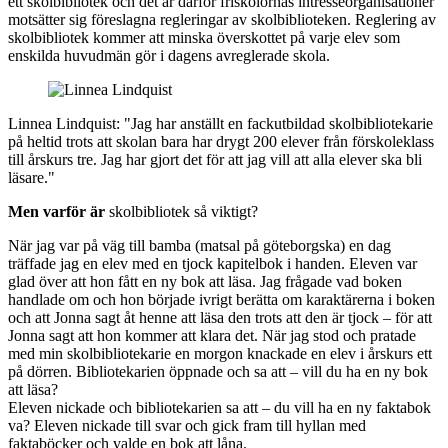
ett skolbibliotek och det är därför friskolornas intresseorganisationer
motsätter sig föreslagna regleringar av skolbiblioteken. Reglering av
skolbibliotek kommer att minska överskottet på varje elev som
enskilda huvudmän gör i dagens avreglerade skola.
Linnea Lindquist: "Jag har anställt en fackutbildad skolbibliotekarie
på heltid trots att skolan bara har drygt 200 elever från förskoleklass
till årskurs tre. Jag har gjort det för att jag vill att alla elever ska bli
läsare."
Men varför är
skolbibliotek så viktigt?
När jag var på väg till bamba (matsal på göteborgska) en dag
träffade jag en elev med en tjock kapitelbok i handen. Eleven var
glad över att hon fått en ny bok att läsa. Jag frågade vad boken
handlade om och hon började ivrigt berätta om karaktärerna i boken
och att Jonna sagt åt henne att läsa den trots att den är tjock – för att
Jonna sagt att hon kommer att klara det. När jag stod och pratade
med min skolbibliotekarie en morgon knackade en elev i årskurs ett
på dörren. Bibliotekarien öppnade och sa att – vill du ha en ny bok
att läsa?
Eleven nickade och bibliotekarien sa att – du vill ha en ny faktabok
va? Eleven nickade till svar och gick fram till hyllan med
faktaböcker och valde en bok att låna.