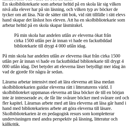
En skolbibliotekarie som arbetar heltid på en skola lär sig vilken
nivå alla elever har på sin läsning, och vilken typ av böcker de
tycker om att läsa. När de sätter rätt bok, vid rätt tillfälle i rätt elevs
hand skapar det läslust hos eleven. Att ha en skolbibliotekarie som
arbetar heltid på en skola skapar läsmirakel.
På min skola har andelen utlån av eleverna ökat från
cirka 1500 utlån per år innan vi hade en fackutbildad
bibliotekarie till drygt 4 000 utlån idag.
På min skola har andelen utlån av eleverna ökat från cirka 1500
utlån per år innan vi hade en fackutbildad bibliotekarie till drygt 4
000 utlån idag. Det betyder att eleverna läser betydligt mer idag än
vad de gjorde för några år sedan.
Lärarna arbetar intensivt med att lära eleverna att läsa medan
skolbibliotekarien guidar eleverna rätt i litteraturens värld. I
skolbiblioteket uppmanas eleverna att läsa böcker de till en början
inte är intresserade av, de får lite svårare böcker med svårare ord och
fler kapitel. Lärarnas arbete med att lära eleverna att läsa går hand i
hand med bibliotekariens arbete att göra eleverna till läsare.
Skolbibliotekarien är en pedagogisk resurs som kompletterar
undervisningen med andra perspektiv på läsning, litteratur och
källkritik.