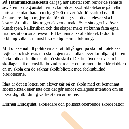
På Hammarkullsskolan
där jag har arbetat som rektor de senaste
sex åren har jag anställt en fackutbildad skolbibliotekarie på heltid
trots att skolan bara har drygt 200 elever från förskoleklass till
årskurs tre. Jag har gjort det för att jag vill att alla elever ska bli
läsare. Att bli en läsare ger eleverna makt, över sitt eget liv, över
kunskapen, källkritiken och det skapar makt att kunna fatta egna,
fria beslut om sina livsval. Ett bemannat skolbibliotek bidrar till
bildning vilket är minst lika viktigt som utbildning.
Mitt önskemål till politikerna är att tillgången på skolbibliotek ska
regleras och skrivas in i skollagen så att alla elever får tillgång till en
fackutbildad bibliotekarie på sin skola. Det behöver skrivas in i
skollagen att en enskild huvudman eller en kommun inte får etablera
en ny skola om de saknar skolbibliotek med fackutbildad
bibliotekarie.
Idag är det ett lotteri om elever går på en skola med ett bemannat
skolbibliotek eller inte och det går emot skollagens intention om en
likvärdig utbildning varhelst den anordnas.
Linnea Lindquist,
skolledare och politiskt oberoende skoldebattör.