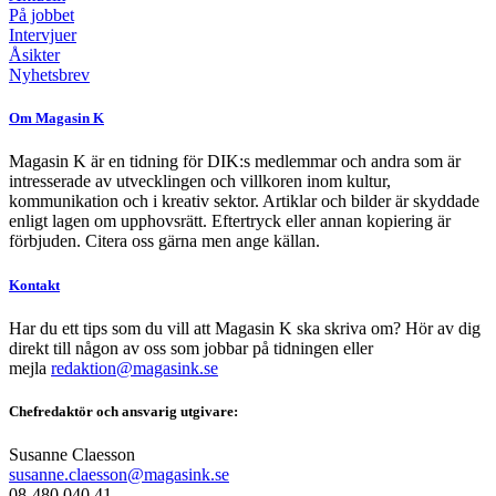
På jobbet
Intervjuer
Åsikter
Nyhetsbrev
Om Magasin K
Magasin K är en tidning för DIK:s medlemmar och andra som är
intresserade av utvecklingen och villkoren inom kultur,
kommunikation och i kreativ sektor. Artiklar och bilder är skyddade
enligt lagen om upphovsrätt. Eftertryck eller annan kopiering är
förbjuden. Citera oss gärna men ange källan.
Kontakt
Har du ett tips som du vill att Magasin K ska skriva om? Hör av dig
direkt till någon av oss som jobbar på tidningen eller
mejla
redaktion@magasink.se
Chefredaktör och ansvarig utgivare:
Susanne Claesson
susanne.claesson@magasink.se
08-480 040 41