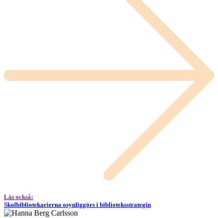
Läs också:
Skolbibliotekarierna osynliggörs i biblioteksstrategin