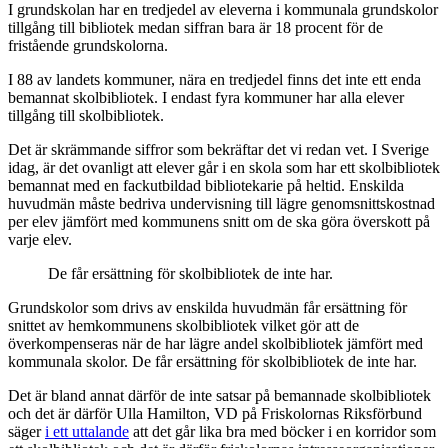
I grundskolan har en tredjedel av eleverna i kommunala grundskolor
tillgång till bibliotek medan siffran bara är 18 procent för de
fristående grundskolorna.
I 88 av landets kommuner, nära en tredjedel finns det inte ett enda
bemannat skolbibliotek. I endast fyra kommuner har alla elever
tillgång till skolbibliotek.
Det är skrämmande siffror som bekräftar det vi redan vet. I Sverige
idag, är det ovanligt att elever går i en skola som har ett skolbibliotek
bemannat med en fackutbildad bibliotekarie på heltid. Enskilda
huvudmän måste bedriva undervisning till lägre genomsnittskostnad
per elev jämfört med kommunens snitt om de ska göra överskott på
varje elev.
De får ersättning för skolbibliotek de inte har.
Grundskolor som drivs av enskilda huvudmän får ersättning för
snittet av hemkommunens skolbibliotek vilket gör att de
överkompenseras när de har lägre andel skolbibliotek jämfört med
kommunala skolor. De får ersättning för skolbibliotek de inte har.
Det är bland annat därför de inte satsar på bemannade skolbibliotek
och det är därför Ulla Hamilton, VD på Friskolornas Riksförbund
säger
i ett uttalande
att det går lika bra med böcker i en korridor som