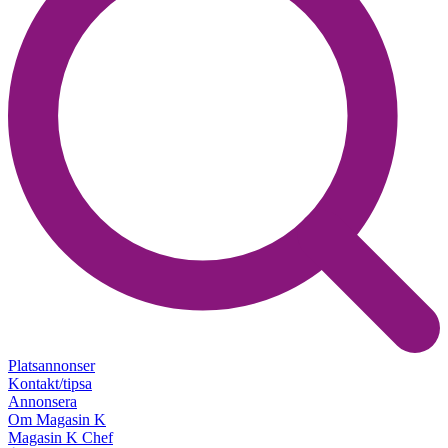
Platsannonser
Kontakt/tipsa
Annonsera
Om Magasin K
Magasin K Chef