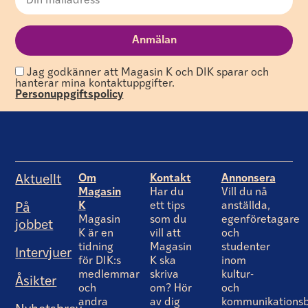
Jag godkänner att Magasin K och DIK sparar och
hanterar mina kontaktuppgifter.
Personuppgiftspolicy
Om
Kontakt
Annonsera
Aktuellt
Magasin
Har du
Vill du nå
K
ett tips
anställda,
På
Magasin
som du
egenföretagare
jobbet
K är en
vill att
och
tidning
Magasin
studenter
Intervjuer
för DIK:s
K ska
inom
medlemmar
skriva
kultur-
Åsikter
och
om? Hör
och
andra
av dig
kommunikationsb