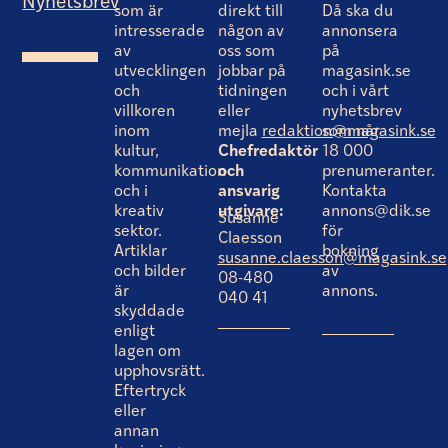
Nyhetsbrev
som är
direkt till
Då ska du
intresserade
någon av
annonsera
av
oss som
på
utvecklingen
jobbar på
magasink.se
och
tidningen
och i vårt
villkoren
eller
nyhetsbrev
inom
mejla
redaktion@magasink.se
som når
kultur,
Chefredaktör
18 000
kommunikation
och
prenumeranter.
och i
ansvarig
Kontakta
kreativ
utgivare:
annons@dik.se
Susanne
sektor.
för
Claesson
Artiklar
bokning
susanne.claesson@magasink.se
och bilder
av
08-480
är
annons.
040 41
skyddade
enligt
lagen om
upphovsrätt.
Eftertryck
eller
annan